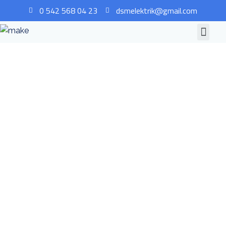
0 542 568 04 23
dsmelektrik@gmail.com
İhtiyaçlarınıza Özel
Uzman Çözümler
İLETİŞİM