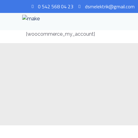
0 542 568 04 23
dsmelektrik@gmail.com
[woocommerce_my_account]