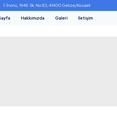
İnönü, 1946. Sk. No:83, 41400 Gebze/Kocaeli
Sayfa
Hakkımızda
Galeri
Iletişim